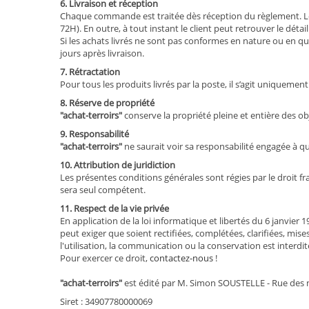
6. Livraison et réception
Chaque commande est traitée dès réception du règlement. Le c
72H). En outre, à tout instant le client peut retrouver le dé
Si les achats livrés ne sont pas conformes en nature ou en qua
jours après livraison.
7. Rétractation
Pour tous les produits livrés par la poste, il s’agit uniqueme
8. Réserve de propriété
"achat-terroirs"
conserve la propriété pleine et entière des ob
9. Responsabilité
"achat-terroirs"
ne saurait voir sa responsabilité engagée à q
10. Attribution de juridiction
Les présentes conditions générales sont régies par le droit fr
sera seul compétent.
11. Respect de la vie privée
En application de la loi informatique et libertés du 6 janvier 
peut exiger que soient rectifiées, complétées, clarifiées, mis
l'utilisation, la communication ou la conservation est interdit
Pour exercer ce droit,
contactez-nous
!
"achat-terroirs"
est édité par M. Simon SOUSTELLE - Rue des n
Siret : 34907780000069