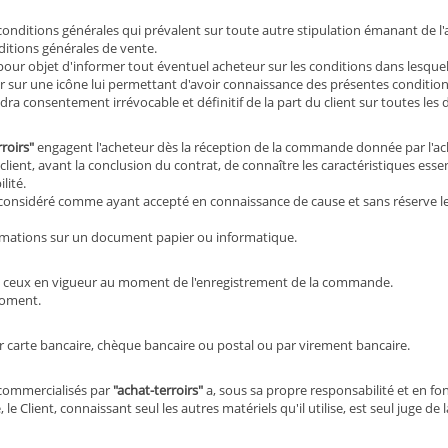
onditions générales qui prévalent sur toute autre stipulation émanant de 
ditions générales de vente.
pour objet d'informer tout éventuel acheteur sur les conditions dans lesquell
er sur une icône lui permettant d'avoir connaissance des présentes conditi
ra consentement irrévocable et définitif de la part du client sur toutes les 
rroirs"
engagent l'acheteur dès la réception de la commande donnée par l'ach
lient, avant la conclusion du contrat, de connaître les caractéristiques esse
lité.
 considéré comme ayant accepté en connaissance de cause et sans réserve le
rmations sur un document papier ou informatique.
ont ceux en vigueur au moment de l'enregistrement de la commande.
moment.
r carte bancaire, chèque bancaire ou postal ou par virement bancaire.
t commercialisés par
"achat-terroirs"
a, sous sa propre responsabilité et en fon
 le Client, connaissant seul les autres matériels qu'il utilise, est seul juge 