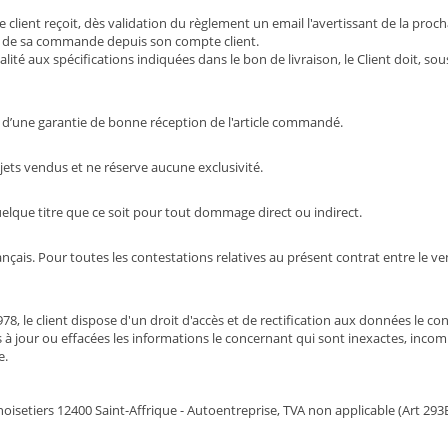
lient reçoit, dès validation du règlement un email l'avertissant de la proch
tail de sa commande depuis son compte client.
lité aux spécifications indiquées dans le bon de livraison, le Client doit, s
nt d’une garantie de bonne réception de l'article commandé.
jets vendus et ne réserve aucune exclusivité.
uelque titre que ce soit pour tout dommage direct ou indirect.
ançais. Pour toutes les contestations relatives au présent contrat entre le v
1978, le client dispose d'un droit d'accès et de rectification aux données le 
es à jour ou effacées les informations le concernant qui sont inexactes, inc
e.
oisetiers 12400 Saint-Affrique - Autoentreprise, TVA non applicable (Art 29