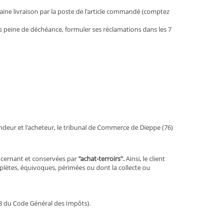
aine livraison par la poste de l'article commandé (comptez
ous peine de déchéance, formuler ses réclamations dans les 7
endeur et l'acheteur, le tribunal de Commerce de Dieppe (76)
concernant et conservées par
"achat-terroirs".
Ainsi, le client
omplètes, équivoques, périmées ou dont la collecte ou
3B du Code Général des Impôts).