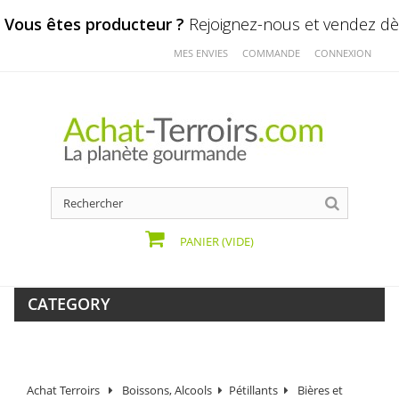
Vous êtes producteur ?
Rejoignez-nous et vendez dès
MES ENVIES
COMMANDE
CONNEXION
PANIER
(VIDE)
CATEGORY
Achat Terroirs
Boissons, Alcools
Pétillants
Bières et