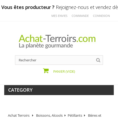
Vous êtes producteur ?
Rejoignez-nous et vendez dès
MES ENVIES
COMMANDE
CONNEXION
PANIER
(VIDE)
CATEGORY
Achat Terroirs
Boissons, Alcools
Pétillants
Bières et